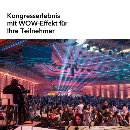
1-
1
von
Kongresserlebnis
3
mit WOW-Effekt für
Ihre Teilnehmer
Bild
in
Lightbox
öffnen:
Große
Menschenmenge
in
Halle
mit
Bühnenlicht
und