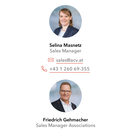
Radiographers
Leuchtreklame
Area
an
und
der
Coat
Decke
Check
Selina
Masnetz
Sales Manager
sales@acv.at
+43 1 260 69-355
Friedrich
Gehmacher
Sales Manager Associations