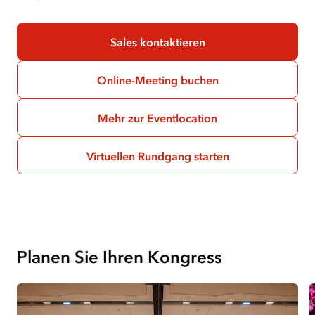
Sales kontaktieren
Online-Meeting buchen
Mehr zur Eventlocation
Virtuellen Rundgang starten
(
öffnet
in
neuem
Tab
)
Planen Sie Ihren Kongress