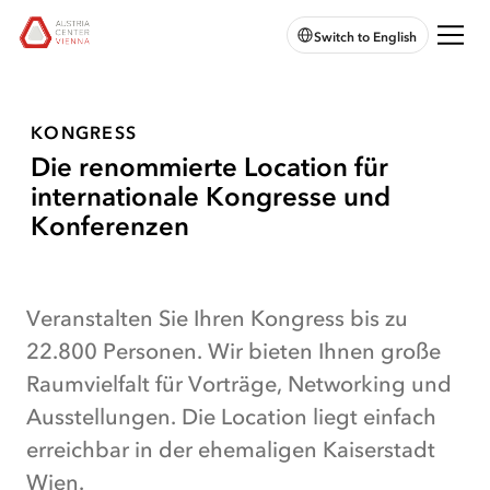
zur
zum
zum
Chatbot
Austria
Switch to English
Hauptnavigation
Hauptinhalt
Seitenende
öffnen
Center
springen
springen
springen
Vienna:
Zur
Startseite
KONGRESS
–
Die renommierte Location für
internationale Kongresse und
Konferenzen
Ihr
Veranstalten Sie Ihren Kongress bis zu
Kongress
22.800 Personen. Wir bieten Ihnen große
im
Raumvielfalt für Vorträge, Networking und
Austria
Ausstellungen. Die Location liegt einfach
Center
erreichbar in der ehemaligen Kaiserstadt
Vienna
Wien.