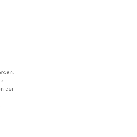
erden.
ne
n der
u