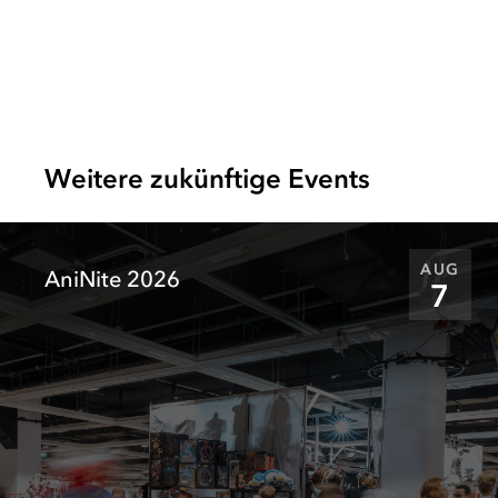
in
neuem
Tab
)
Weitere zukünftige Events
AUG
AniNite 2026
7