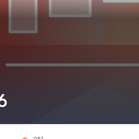
6
ORT