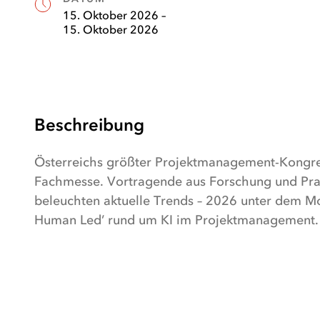
Fakten
15. Oktober 2026
–
15. Oktober 2026
(
öffnet
in
neuem
Tab
)
Beschreibung
Österreichs größter Projektmanagement-Kongre
Fachmesse. Vortragende aus Forschung und Pr
beleuchten aktuelle Trends – 2026 unter dem Mo
Human Led’ rund um KI im Projektmanagement.
(
öffnet