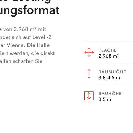
tungsformat
e von 2.968 m² mit
ndet sich auf Level -2
er Vienna. Die Halle
FLÄCHE
ert werden, die direkt
2.968 m²
llen schaffen Sie
ung bleiben. Eine
RAUMHÖHE
schiedenste
3,8–4,5 m
Verfügung, ob eine
oder
BAUHÖHE
3,5 m
eine maßgeschneiderte
.