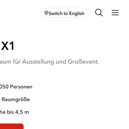
Switch to English
 X1
Raum für Ausstellung und Großevent.
.050
Personen
²
Raumgröße
e bis 4,5 m