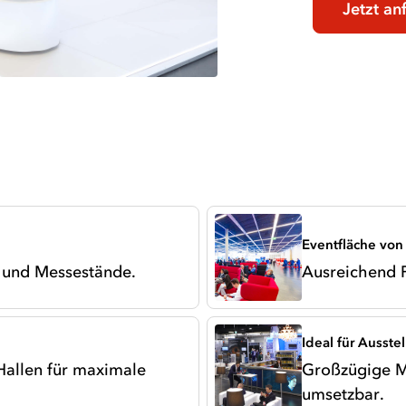
Jetzt an
Eventfläche von
n und Messestände.
Ausreichend Pl
Ideal für Ausste
 Hallen für maximale
Großzügige M
umsetzbar.