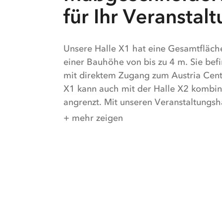
für Ihr Veranstal
Unsere Halle X1 hat eine Gesamtfläch
einer Bauhöhe von bis zu 4 m. Sie befi
mit direktem Zugang zum Austria Cent
X1 kann auch mit der Halle X2 kombini
angrenzt. Mit unseren Veranstaltungsha
einzigartige Erlebnisse, die in Erinner
+ mehr zeigen
moderne Veranstaltungsfläche für ver
Veranstaltungsformate steht Ihnen zu 
Messe, Ausstellung, Weihnachtsfeier 
Großveranstaltung, wir bieten Ihnen 
Lösung um Ihr Event in Szene zu setzen