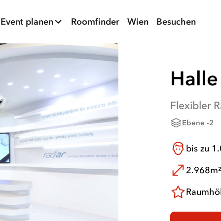
Event planen
Roomfinder
Wien
Besuchen
Halle
Flexibler 
Ebene -2
bis zu
1
2.968m
Raumhöh