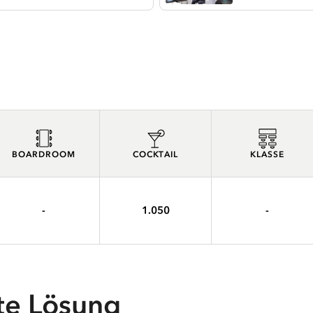
BOARDROOM
COCKTAIL
KLASSE
-
1.050
-
te Lösung