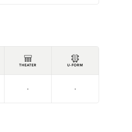
THEATER
U-FORM
-
-