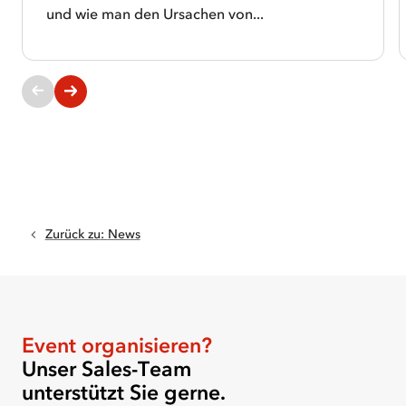
Folgen
und wie man den Ursachen von...
haben.
Wie
Barbara
Kaufmann
gelernt
Aktuelle
hat,
Slides:
1-
mit
1
ihrer
von
Migräne
6
umzugehen
Zurück zu
:
News
und
warum
sie
für
einen
Event organisieren?
anderen
Unser Sales-Team
Umgang
unterstützt Sie gerne.
mit