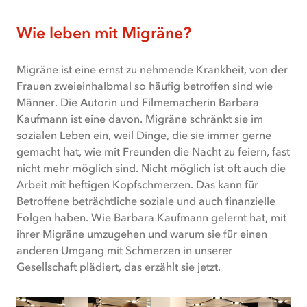
Textalternative
Wie leben mit Migräne?
Migräne
ist
Migräne ist eine ernst zu nehmende Krankheit, von der
eine
Frauen zweieinhalbmal so häufig betroffen sind wie
ernst
Männer. Die Autorin und Filmemacherin Barbara
zu
Kaufmann ist eine davon. Migräne schränkt sie im
nehmende
sozialen Leben ein, weil Dinge, die sie immer gerne
Krankheit,
gemacht hat, wie mit Freunden die Nacht zu feiern, fast
von
nicht mehr möglich sind. Nicht möglich ist oft auch die
der
Arbeit mit heftigen Kopfschmerzen. Das kann für
Frauen
Betroffene beträchtliche soziale und auch finanzielle
zweieinhalbmal
Folgen haben. Wie Barbara Kaufmann gelernt hat, mit
so
ihrer Migräne umzugehen und warum sie für einen
häufig
anderen Umgang mit Schmerzen in unserer
betroffen
Gesellschaft plädiert, das erzählt sie jetzt.
sind
wie