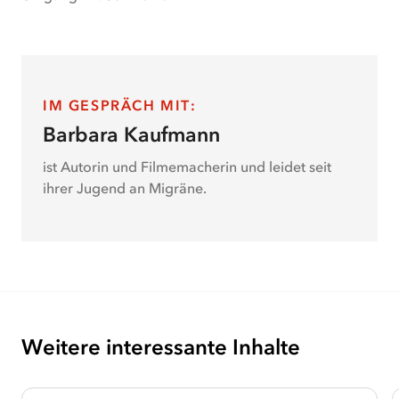
die
sie
immer
gerne
gemacht
IM GESPRÄCH MIT
:
hat,
Barbara Kaufmann
wie
mit
ist Autorin und Filmemacherin und leidet seit
Freunden
ihrer Jugend an Migräne.
die
Nacht
zu
feiern,
fast
nicht
mehr
Weitere interessante Inhalte
möglich
sind.