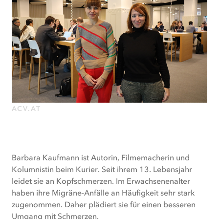
Männer.
Die
Autorin
und
Filmemacherin
Barbara
Kaufmann
ist
eine
ACV.AT
davon.
Migräne
schränkt
sie
im
Barbara Kaufmann ist Autorin, Filmemacherin und
sozialen
Kolumnistin beim Kurier. Seit ihrem 13. Lebensjahr
Leben
leidet sie an Kopfschmerzen. Im Erwachsenenalter
ein,
haben ihre Migräne-Anfälle an Häufigkeit sehr stark
weil
zugenommen. Daher plädiert sie für einen besseren
Dinge,
Umgang mit Schmerzen.