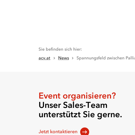
sondern
auch
sehr
viel
mit
dem
Sie befinden sich hier
:
Leben
acv.at
News
Spannungsfeld zwischen Palli
zu
tun
hat.
Palliativ-
Event organisieren?
Care-
Unser Sales-Team
Teams
können
unterstützt Sie gerne.
die
Lebensqualität
Jetzt kontaktieren