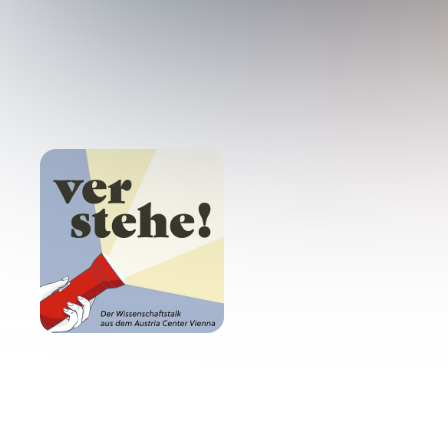
#
32
Spannun
Sterbehilfe
Und warum es so wichtig ist, 
11. Oktober 2023