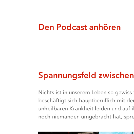
Den Podcast anhören
Textalternative
Spannungsfeld zwischen P
In
dieser
Nichts ist in unserem Leben so gewiss
Podcast-
beschäftigt sich hauptberuflich mit de
Folge
unheilbaren Krankheit leiden und auf 
wird
noch niemanden umgebracht hat, sprec
das
Tabuthema