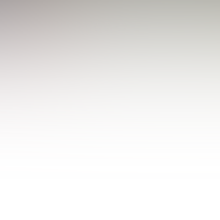
gsfeld zwischen Palliat
dieses Tabuthema aktiv anzusprechen.