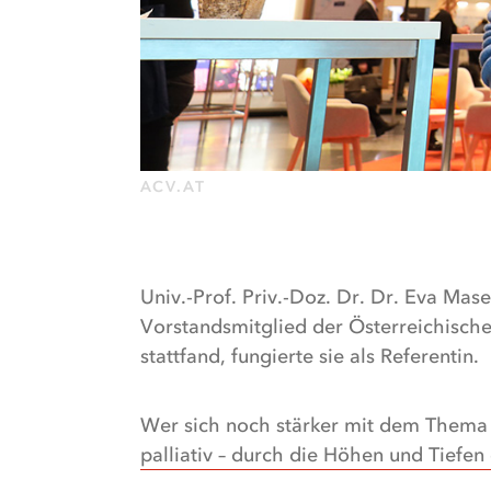
wichtig
es
ist,
eine
Offenheit
zu
dem
ACV.AT
Thema
zu
haben
und
Univ.-Prof. Priv.-Doz. Dr. Dr. Eva Mas
erklärt,
Vorstandsmitglied der Österreichische
welches
stattfand, fungierte sie als Referentin.
ganzheitliche
Angebot
Wer sich noch stärker mit dem Thema
Palliative
palliativ – durch die Höhen und Tiefen 
Care