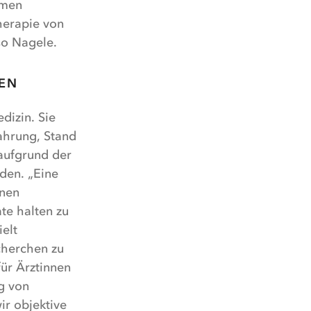
ymen
herapie von
so Nagele.
NEN
dizin. Sie
fahrung, Stand
aufgrund der
den. „Eine
onen
te halten zu
elt
cherchen zu
für Ärztinnen
g von
ir objektive