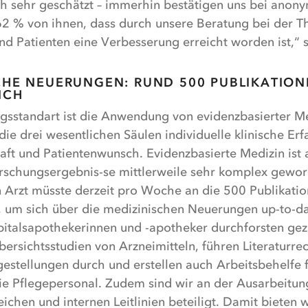
 sehr geschätzt – immerhin bestätigen uns bei anon
2 % von ihnen, dass durch unsere Beratung bei der T
nd Patienten eine Verbesserung erreicht worden ist,“ 
CHE NEUERUNGEN: RUND 500 PUBLIKATIO
ICH
gsstandart ist die Anwendung von evidenzbasierter Me
f die drei wesentlichen Säulen individuelle klinische Er
aft und Patientenwunsch. Evidenzbasierte Medizin ist 
orschungsergebnis-se mittlerweile sehr komplex gewor
n Arzt müsste derzeit pro Woche an die 500 Publikati
, um sich über die medizinischen Neuerungen up-to-da
pitalsapothekerinnen und -apotheker durchforsten gezi
ersichtsstudien von Arzneimitteln, führen Literaturre
gestellungen durch und erstellen auch Arbeitsbehelfe 
ie Pflegepersonal. Zudem sind wir an der Ausarbeitun
ichen und internen Leitlinien beteiligt. Damit bieten w