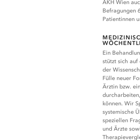
AKH Wien auch
Befragungen 6
Patientinnen u
MEDIZINIS
WÖCHENTL
Ein Behandlun
stützt sich au
der Wissensch
Fülle neuer F
Ärztin bzw. ei
durcharbeiten
können. Wir S
systemische Üb
speziellen Fra
und Ärzte sow
Therapievergle