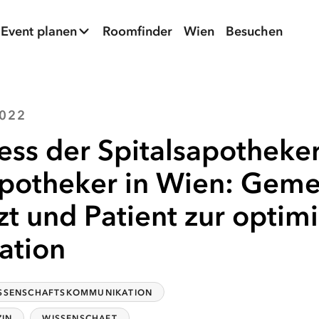
Event planen
Roomfinder
Wien
Besuchen
2022
ss der Spitalsapotheke
apotheker in Wien: Gem
zt und Patient zur optim
ation
SSENSCHAFTSKOMMUNIKATION
ZIN
WISSENSCHAFT