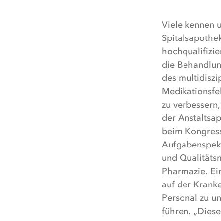
Viele kennen 
Spitalsapothe
hochqualifizie
die Behandlung
des multidisz
Medikationsfeh
zu verbessern
der Anstaltsa
beim Kongress
Aufgabenspekt
und Qualitäts
Pharmazie. Ein
auf der Kranke
Personal zu u
führen. „Diese