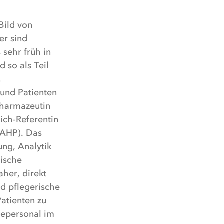
Bild von
er sind
 sehr früh in
 so als Teil
,
 und Patienten
Pharmazeutin
ich-Referentin
EAHP). Das
ng, Analytik
nische
aher, direkt
nd pflegerische
atienten zu
gepersonal im