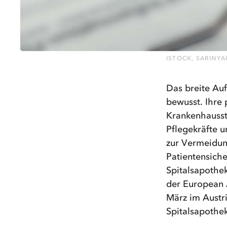
ISTOCK, SARINY
Das breite Auf
bewusst. Ihre
Krankenhausst
Pflegekräfte u
zur Vermeidun
Patientensich
Spitalsapothe
der European 
März im Austr
Spitalsapothe