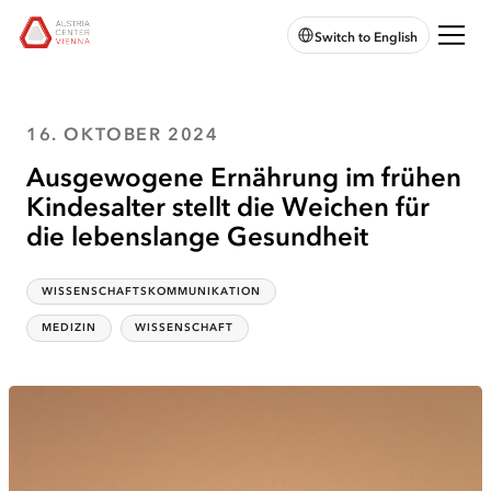
zur
zum
zum
Chatbot
Austria
Switch to English
Hauptnavigation
Hauptinhalt
Seitenende
öffnen
Center
springen
springen
springen
Vienna:
Zur
Startseite
16. OKTOBER 2024
Ausgewogene Ernährung im frühen
Kindesalter stellt die Weichen für
die lebenslange Gesundheit
WISSENSCHAFTSKOMMUNIKATION
Kategorien
:
MEDIZIN
WISSENSCHAFT
Themen
: