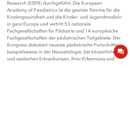
Research (ESPR) durchgeführt. Die European
Academy of Paediatrics ist die geeinte Stimme für die
Kindergesundheit und die Kinder- und Jugendmedizin
in ganz Europa und vertritt 53 nationale
Fachgesellschaften für Pädiatrie und 14 europäische
Fachgesellschaften der pädiatrischen Teilgebiete. Der
Kongress diskutiert neueste pädiatrische Fortschritte,
beispielsweise in der Neonatologie, bei körperlichen
und seelischen Erkrankungen, ihrer Erkennung und
neuen Behandlungsmethoden. Der EAPS-Kongress
wird von der Kenes Group für EAP und ESPR
organisiert.
MEDIA
Portrait: Berthold Koletzko (c) Berthold