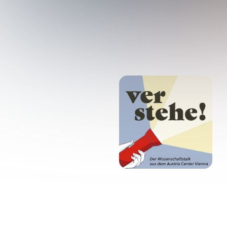
#
Und
17.