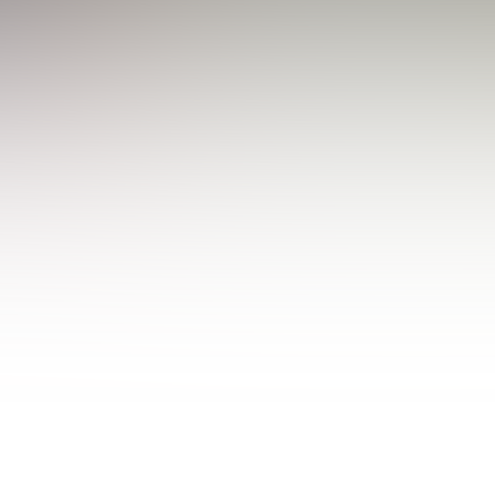
27
Wie leben mit Kleinw
 wie man dennoch groß raus kommen kann.
 Mai 2023