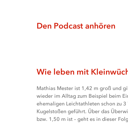
Den Podcast anhören
Textalternative
Wie leben mit Kleinwüch
Mathias
Mester
Mathias Mester ist 1,42 m groß und gi
ist
wieder im Alltag zum Beispiel beim Ei
1,42
ehemaligen Leichtathleten schon zu 3 
m
Kugelstoßen geführt. Über das Überwi
groß
bzw. 1,50 m ist – geht es in dieser Fol
und