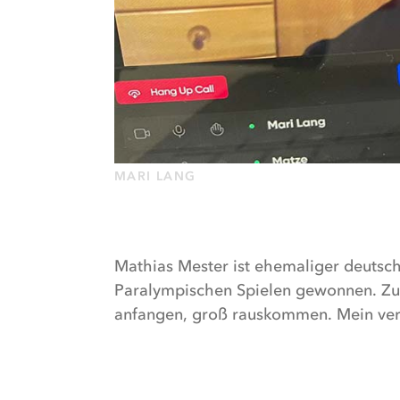
Beispiel
beim
Einkaufen.
Seine
Einstellung
“Es
gibt
nichts,
MARI LANG
was
man
nicht
schaffen
Mathias Mester ist ehemaliger deutsch
kann”
Paralympischen Spielen gewonnen. Zud
hat
anfangen, groß rauskommen. Mein ver
dem
ehemaligen
Leichtathleten