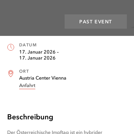
PAST EVENT
DATUM
Fakten
17. Januar 2026
–
17. Januar 2026
ORT
Austria Center Vienna
Anfahrt
(
öffnet
in
neuem
Tab
)
Beschreibung
Der Österreichische Impftag ist ein hybrider