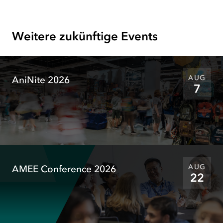
Tab
)
Weitere zukünftige Events
AUG
AniNite 2026
7
AUG
AMEE Conference 2026
22