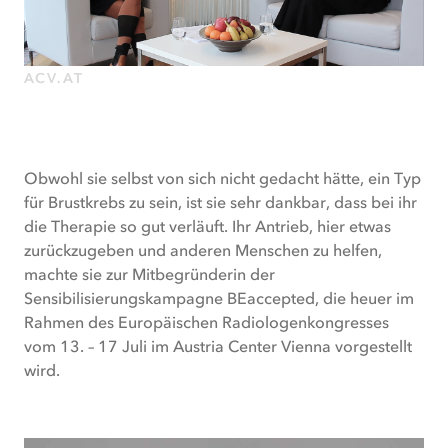
Wie
sie
mit
ACV.AT
ihrer
Krebsdiagnose
umgegangen
ist,
was
Obwohl sie selbst von sich nicht gedacht hätte, ein Typ
sich
für Brustkrebs zu sein, ist sie sehr dankbar, dass bei ihr
seither
die Therapie so gut verläuft. Ihr Antrieb, hier etwas
in
zurückzugeben und anderen Menschen zu helfen,
ihrem
machte sie zur Mitbegründerin der
Leben
Sensibilisierungskampagne BEaccepted, die heuer im
verändert
Rahmen des Europäischen Radiologenkongresses
hat
vom 13. – 17 Juli im Austria Center Vienna vorgestellt
und
wird.
wie
und
warum