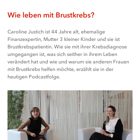
Textalternative
Wie leben mit Brustkrebs?
Caroline
Justich
Caroline Justich ist 44 Jahre alt, ehemalige
ist
Finanzexpertin, Mutter 3 kleiner Kinder und sie ist
44
Brustkrebspatientin. Wie sie mit ihrer Krebsdiagnose
Jahre
umgegangen ist, was sich seither in ihrem Leben
alt,
verändert hat und wie und warum sie anderen Frauen
ehemalige
mit Brustkrebs helfen möchte, erzählt sie in der
Finanzexpertin,
heutigen Podcastfolge.
Mutter
3
kleiner
Kinder
und
sie
ist
Brustkrebspatientin.