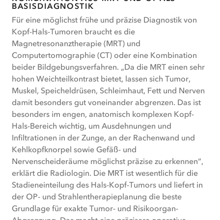
BASISDIAGNOSTIK
Für eine möglichst frühe und präzise Diagnostik von
Kopf-Hals-Tumoren braucht es die
Magnetresonanztherapie (MRT) und
Computertomographie (CT) oder eine Kombination
beider Bildgebungsverfahren. „Da die MRT einen sehr
hohen Weichteilkontrast bietet, lassen sich Tumor,
Muskel, Speicheldrüsen, Schleimhaut, Fett und Nerven
damit besonders gut voneinander abgrenzen. Das ist
besonders im engen, anatomisch komplexen Kopf-
Hals-Bereich wichtig, um Ausdehnungen und
Infiltrationen in der Zunge, an der Rachenwand und
Kehlkopfknorpel sowie Gefäß- und
Nervenscheideräume möglichst präzise zu erkennen“,
erklärt die Radiologin. Die MRT ist wesentlich für die
Stadieneinteilung des Hals-Kopf-Tumors und liefert in
der OP- und Strahlentherapieplanung die beste
Grundlage für exakte Tumor- und Risikoorgan-
Abgrenzung. Das macht eine präzisere operative