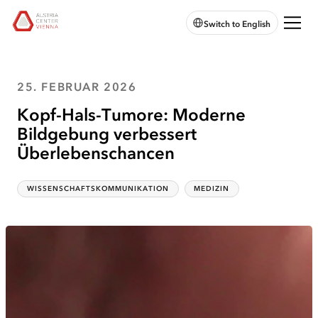
zur
zum
zum
Chatbot
Austria
Switch to English
Hauptnavigation
Hauptinhalt
Seitenende
öffnen
Center
springen
springen
springen
Vienna:
Zur
Startseite
25. FEBRUAR 2026
Kopf-Hals-Tumore: Moderne
Bildgebung verbessert
Überlebenschancen
WISSENSCHAFTSKOMMUNIKATION
MEDIZIN
Kategorien
Themen
:
: