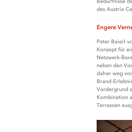
Bedürfnisse de
des Austria Ce
Engere Verne
Peter Baierl v
Konzept für e
Netzwerk-Bere
neben den Vor
daher weg von 
Brand-Erlebnis
Vordergrund s
Kombination a
Terrassen ausg