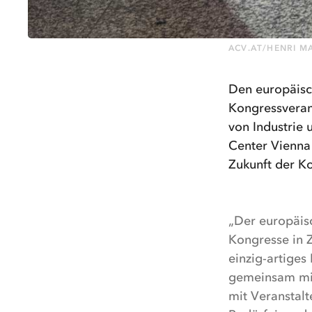
ACV.AT/HENRI 
Den europäisc
Kongressveran
von Industrie 
Center Vienna 
Zukunft der K
„Der europäis
Kongresse in Z
einzig-artiges
gemeinsam mit
mit Veranstal