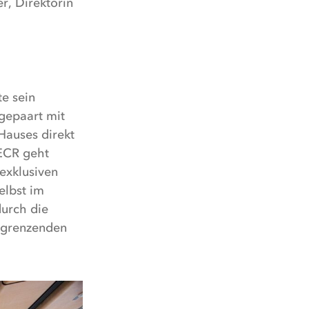
r, Direktorin
te sein
gepaart mit
Hauses direkt
ECR geht
exklusiven
elbst im
durch die
angrenzenden