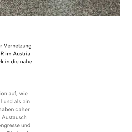
er Vernetzung
CR im Austria
k in die nahe
on auf, wie
l und als ein
 haben daher
n Austausch
ongresse und