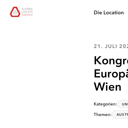
zur
zum
zum
Chatbot
Austria Center Vienna: Zur Startseite
Suche
Hauptnavigation
Hauptinhalt
Seitenende
öffnen
Die Location
springen
springen
springen
21. JULI 20
Kongr
Europä
Wien
Kategorien
:
UN
Themen
:
AUST