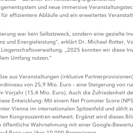
mentsystem und neue immersive Veranstaltungstechn
für effizientere Abläufe und ein erweitertes Veransta
erung war kein Selbstzweck, sondern eine gezielte Inve
enz und Energieleistung”, erklärt Dr. Michael Rotter, V
Liegenschaftsverwaltung. „2025 konnten wir diese Inv
ollem Umfang nutzen.”
se aus Veranstaltungen (inklusive Partnerprovisionen)
ordniveau von 25,9 Mio. Euro – eine Steigerung von r
 Vorjahr (15,4 Mio. Euro). Auch die Zufriedenheit d
diese Entwicklung: Mit einem Net Promoter Score (NPS
nter Vienna im internationalen Spitzenfeld und zählt z
sten Kongresszentren weltweit. Ergänzt wird dieses Bil
 öffentliche Wahrnehmung mit einer Google-Bewertu
 auf Basis von über 10.000 Rezensionen.