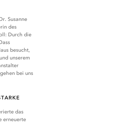
 Dr. Susanne
rin des
ll: Durch die
 Dass
Haus besucht,
r und unserem
nstalter
 gehen bei uns
STARKE
rierte das
e erneuerte