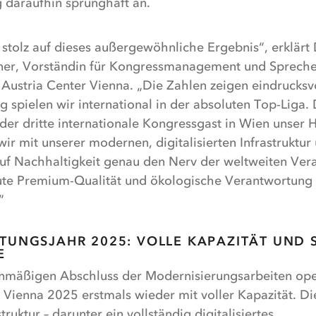
 daraufhin sprunghaft an.
 stolz auf dieses außergewöhnliche Ergebnis“, erklärt
er, Vorständin für Kongressmanagement und Spreche
Austria Center Vienna. „Die Zahlen zeigen eindrucksvo
 spielen wir international in der absoluten Top-Liga.
eder dritte internationale Kongressgast in Wien unser 
wir mit unserer modernen, digitalisierten Infrastruktu
uf Nachhaltigkeit genau den Nerv der weltweiten Vera
lute Premium-Qualität und ökologische Verantwortung
“
TUNGSJAHR 2025: VOLLE KAPAZITÄT UND 
E
mäßigen Abschluss der Modernisierungsarbeiten ope
 Vienna 2025 erstmals wieder mit voller Kapazität. Di
ruktur – darunter ein vollständig digitalisiertes