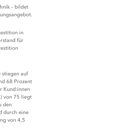
ik – bildet
ltungsangebot.
stition in
orstand für
estition
 stiegen auf
und 68 Prozent
er Kund:innen
) von 75 liegt
u den
d durch eine
ng von 4,5