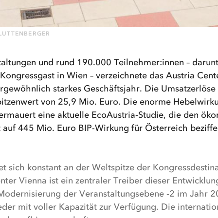
 LUTTENBERGER
altungen und rund 190.000 Teilnehmer:innen – darunte
 Kongressgast in Wien – verzeichnete das Austria Cent
rgewöhnlich starkes Geschäftsjahr. Die Umsatzerlöse 
pitzenwert von 25,9 Mio. Euro. Die enorme Hebelwirku
termauert eine aktuelle EcoAustria-Studie, die den ök
auf 445 Mio. Euro BIP-Wirkung für Österreich beziffer
t sich konstant an der Weltspitze der Kongressdestin
nter Vienna ist ein zentraler Treiber dieser Entwicklu
odernisierung der Veranstaltungsebene -2 im Jahr 2
er mit voller Kapazität zur Verfügung. Die internatio