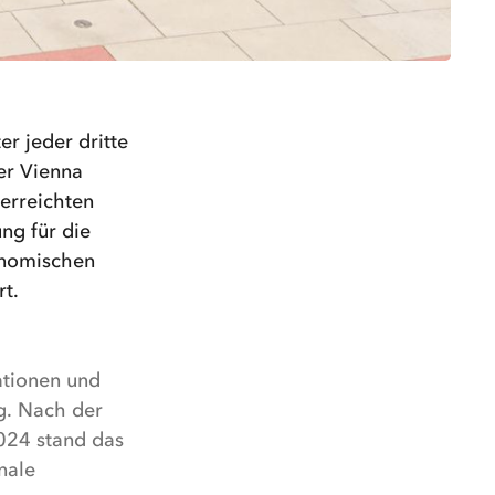
r jeder dritte
er Vienna
erreichten
ng für die
onomischen
t.
ationen und
ng. Nach der
024 stand das
nale