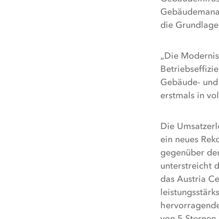
Gebäudemanage
die Grundlage 
„Die Modernisi
Betriebseffizi
Gebäude- und 
erstmals in v
Die Umsatzerlö
ein neues Rek
gegenüber dem
unterstreicht 
das Austria Ce
leistungsstärk
hervorragende
von 5 Sternen