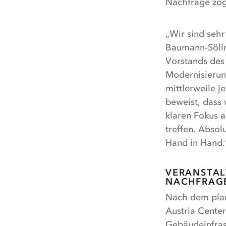
Nachfrage zog
„Wir sind sehr
Baumann-Sölln
Vorstands des 
Modernisierung
mittlerweile j
beweist, dass 
klaren Fokus a
treffen. Abso
Hand in Hand.
VERANSTAL
NACHFRAG
Nach dem plan
Austria Center
Gebäudeinfrast