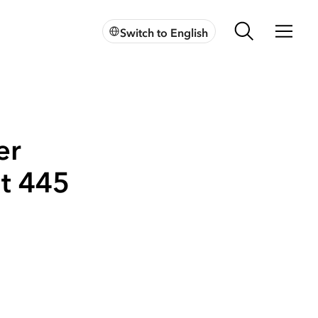
Switch to English
er
gt 445