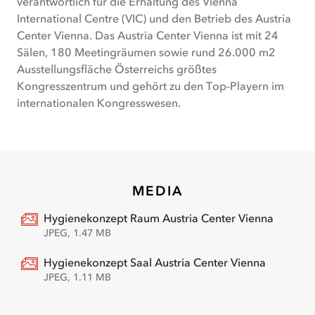
verantwortlich für die Erhaltung des Vienna
International Centre (VIC) und den Betrieb des Austria
Center Vienna. Das Austria Center Vienna ist mit 24
Sälen, 180 Meetingräumen sowie rund 26.000 m2
Ausstellungsfläche Österreichs größtes
Kongresszentrum und gehört zu den Top-Playern im
internationalen Kongresswesen.
MEDIA
Hygienekonzept Raum Austria Center Vienna
(
öffnet
JPEG
, 1.47 MB
in
neuem
Hygienekonzept Saal Austria Center Vienna
Tab
)
(
öffnet
JPEG
, 1.11 MB
in
neuem