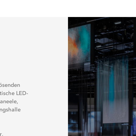
lösenden
tische LED-
Paneele,
ngshalle
r,