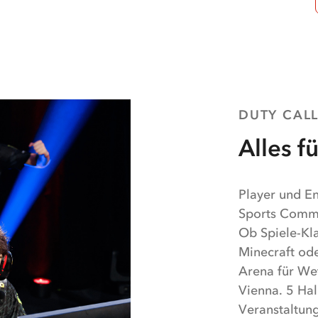
DUTY CAL
Alles f
Player und E
Sports Commu
Ob Spiele-Kla
Minecraft od
Arena für We
Vienna. 5 Hal
Veranstaltung