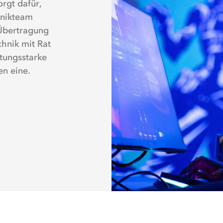
rgt dafür,
hnikteam
-Übertragung
chnik mit Rat
stungsstarke
en eine.