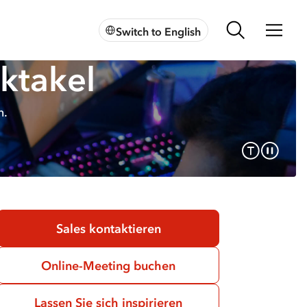
Switch to English
ktakel
n.
Sales kontaktieren
Online-Meeting buchen
Lassen Sie sich inspirieren