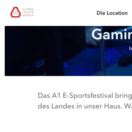
zur
zum
zum
Chatbot
Austria Center Vienna: Zur Startseite
Suche
Hauptnavigation
Hauptinhalt
Seitenende
öffnen
Die Location
springen
springen
springen
Gamin
I
Ihr
Das A1 E-Sportsfestival brin
E-
des Landes in unser Haus. Wa
Sports
Festival